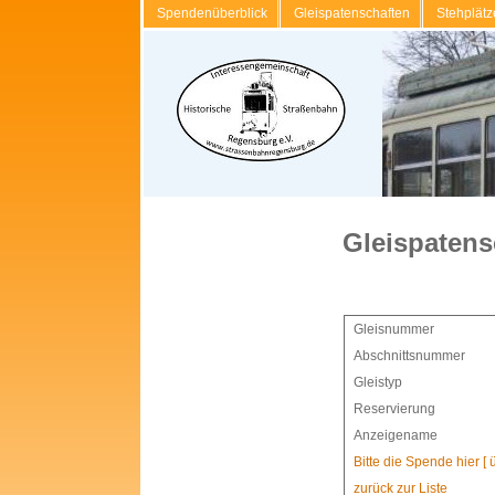
Spendenüberblick
Gleispatenschaften
Stehplätz
Gleispatens
Gleisnummer
Abschnittsnummer
Gleistyp
Reservierung
Anzeigename
Bitte die Spende hier [
zurück zur Liste