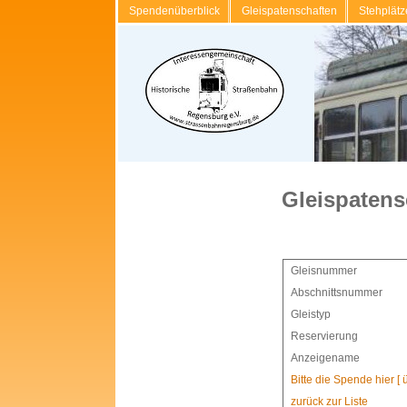
Spendenüberblick
Gleispatenschaften
Stehplätz
Gleispatens
Gleisnummer
Abschnittsnummer
Gleistyp
Reservierung
Anzeigename
Bitte die Spende hier [
zurück zur Liste