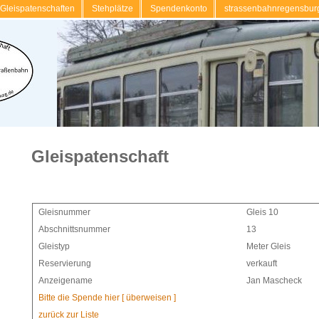
Gleispatenschaften
Stehplätze
Spendenkonto
strassenbahnregensbur
Gleispatenschaft
Gleisnummer
Gleis 10
Abschnittsnummer
13
Gleistyp
Meter Gleis
Reservierung
verkauft
Anzeigename
Jan Mascheck
Bitte die Spende hier [ überweisen ]
zurück zur Liste