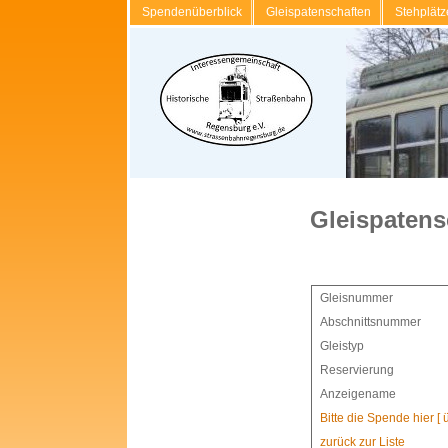
Spendenüberblick
Gleispatenschaften
Stehplätz
Gleispatens
Gleisnummer
Abschnittsnummer
Gleistyp
Reservierung
Anzeigename
Bitte die Spende hier [
zurück zur Liste