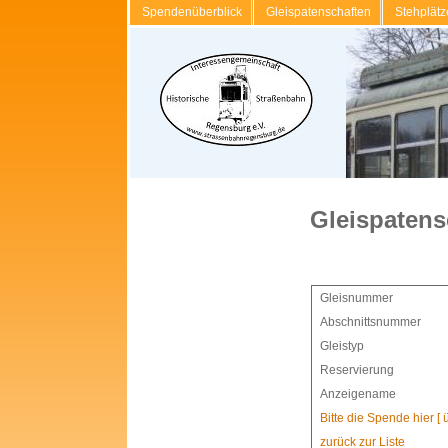
Spendenüberblick
Gleispatenschaften
Stehplätz
Gleispatens
Gleisnummer
Abschnittsnummer
Gleistyp
Reservierung
Anzeigename
Bitte die Spende hier [
zurück zur Liste