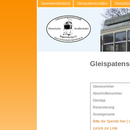
Spendenüberblick
Gleispatenschaften
Stehplätz
Gleispatens
Gleisnummer
Abschnittsnummer
Gleistyp
Reservierung
Anzeigename
Bitte die Spende hier [
zurück zur Liste