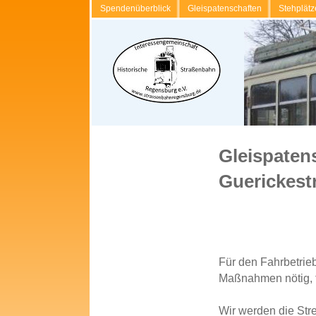
Spendenüberblick
Gleispatenschaften
Stehplätz
Gleispatens
Guerickest
Für den Fahrbetrie
Maßnahmen nötig, f
Wir werden die Str